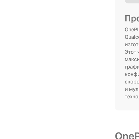
Пр
OnePl
Qualc
изгот
Этот 
макси
графи
конф
скоро
и мул
техно
OnePl