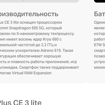
оизводительность
Бат
us CE 3 lite оснащен процессором
Одним
omm Snapdragon 695 5G, который
являе
овлен по 6-нанометровому техпроцессу.
котор
чип имеет восемь ядер Kryo 660 с
работ
мальной частотой до 2.2 ГГц и
67W S
ческим ускорителем Adreno 619. Такая
смарт
игурация обеспечивает хорошую
позво
сть и плавность работы приложений, игр
устро
ьтимедиа. Смартфон также поддерживает
момен
логию Virtual RAM Expansion
us CE 3 lite