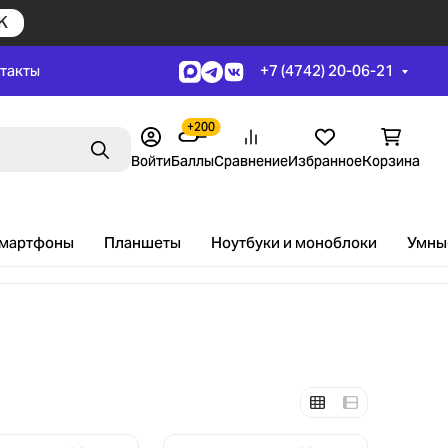
K
+7 (4742) 20-06-21
такты
+200
Поиск
Войти
Баллы
Сравнение
Избранное
Корзина
мартфоны
Планшеты
Ноутбуки и моноблоки
Умные