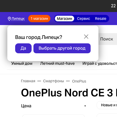
22
1 магазин
Магазин
Сервис
Resale
Липецк
Ваш город Липецк?
Каталог
Да
Выбрать другой город
Умный дом
Летний must-have
Играй с удовольс
Главная
Смартфоны
OnePlus
OnePlus Nord CE 3 
Новые и
Цена