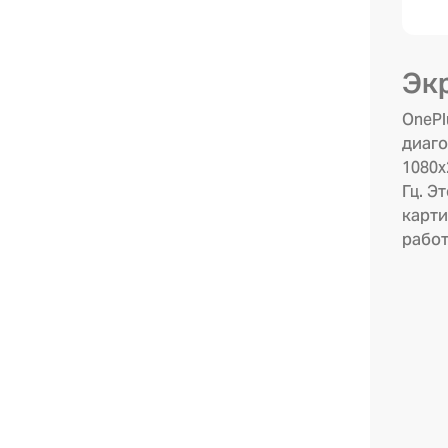
Эк
OnePl
диаго
1080x
Гц. Э
карти
работ