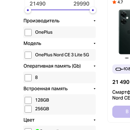
4.7
Производитель
OnePlus
Модель
OnePlus Nord CE 3 Lite 5G
Оперативная память (Gb)
10
8
21 490
Встроенная память
Смартф
Nord CE
128GB
8/128G
256GB
(Chroma
В
Цвет