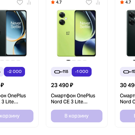
4.7
4.7
8
-2 000
118
-1 000
1
₽
23 490
₽
30 49
он OnePlus
Смартфон OnePlus
Смарт
 3 Lite
Nord CE 3 Lite
Nord C
B Черный
8/128GB Зеленый
8/256
tic Gray)
(Pastel Lime)
(Chrom
 корзину
В корзину