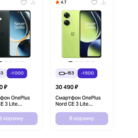
4.7
53
-1 000
153
-1 500
0
₽
30 490
₽
фон OnePlus
Смартфон OnePlus
E 3 Lite
Nord CE 3 Lite
GB Черный
8/256GB Зеленый
atic Gray)
(Pastel Lime)
В корзину
В корзину