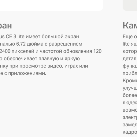
ран
Ка
us CE 3 lite имеет большой экран
Еще о
налью 6.72 дюйма с разрешением
lite 
2400 пикселей и частотой обновления 120
котор
то обеспечивает плавную и яркую
детал
нку при просмотре видео, играх или
функц
е с приложениями.
прибл
Кроме
улучш
более
людей
возмо
элект
замед
кадро